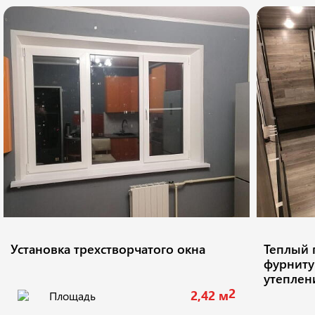
Установка трехстворчатого окна
Теплый 
фурниту
утеплени
2
2,42 м
Площадь