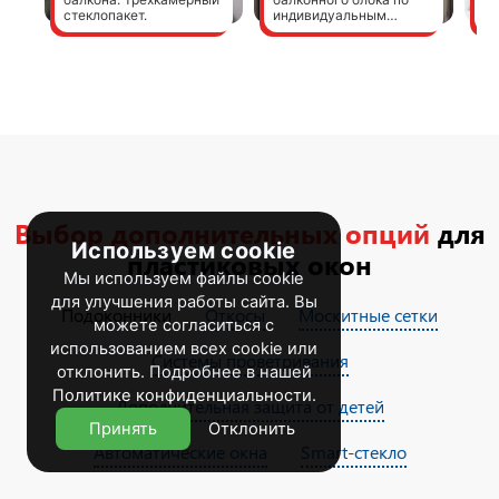
стеклопакет.
индивидуальным
ус
размерам
Выбор дополнительных опций
для
Используем cookie
пластиковых окон
Мы используем файлы cookie
для улучшения работы сайта. Вы
Подоконники
Откосы
Москитные сетки
можете согласиться с
использованием всех cookie или
Системы проветривания
отклонить. Подробнее в нашей
Политике конфиденциальности
.
Дополнительная защита от детей
Принять
Отклонить
Автоматические окна
Smart-стекло