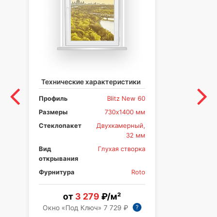
Технические характеристики
Те
Профиль
Blitz New 60
Пр
Размеры
730х1400 мм
Ра
Стеклопакет
Двухкамерный,
Ст
32 мм
Вид
Глухая створка
Ви
открывания
от
Фурнитура
Roto
Фу
от
3 279
₽/м²
?
Окно «Под Ключ» 7 729 ₽