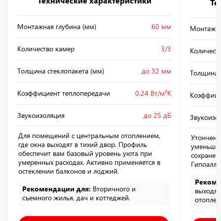
Технические характеристики
Те
Монтажная глубина (мм)
60 мм
Монтажна
Количество камер
3/3
Количест
Толщина стеклопакета (мм)
до 32 мм
Толщина 
Коэффициент теплопередачи
0,24 Вт/м²К
Коэффици
Звукоизоляция
до 25 дБ
Звукоизо
Для помещений с центральным отоплением,
Утонченн
где окна выходят в тихий двор. Профиль
уменьше
обеспечит вам базовый уровень уюта при
сохранен
умеренных расходах. Активно применяется в
Гипоалле
остеклении балконов и лоджий.
Рекоме
Рекомендации для:
Вторичного и
выходящ
съемного жилья, дач и коттеджей.
отоплен