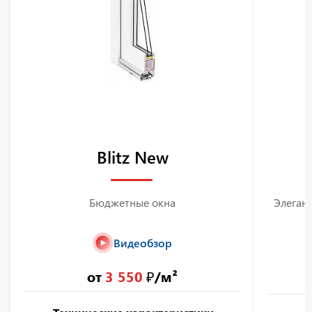
Blitz New
Бюджетные окна
Элегант
Видеобзор
от
3 550
₽/м²